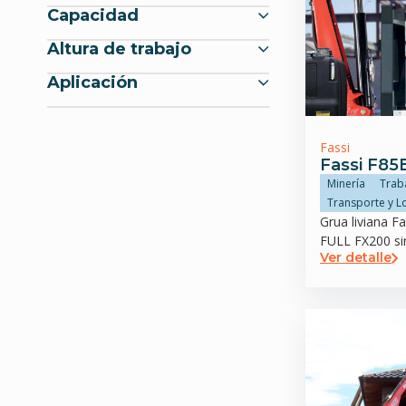
Capacidad
Altura de trabajo
Aplicación
Fassi
Fassi F85
Minería
Trab
Transporte y Lo
Grua liviana F
FULL FX200 sin
Ver detalle
trasero