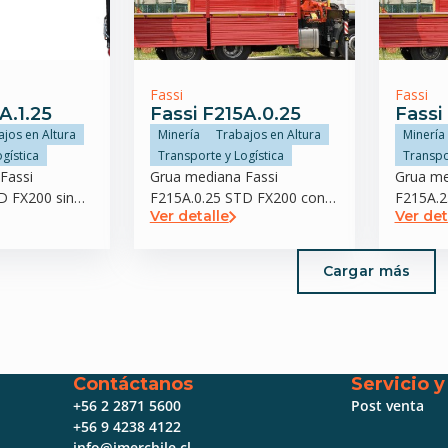
Fassi
Fassi
A.1.25
Fassi F215A.0.25
Fassi
ajos en Altura
Minería
Trabajos en Altura
Minería
gística
Transporte y Logística
Transpo
Fassi
Grua mediana Fassi
Grua me
D FX200 sin
F215A.0.25 STD FX200 con
F215A.2
Ver detalle
Ver det
rasero
estabilizador trasero
estabili
Cargar más
Contáctanos
Servicio 
+56 2 2871 5600
Post venta
+56 9 4238 4122
info@imerchile.cl