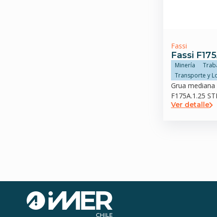
Fassi
Fassi F175
Minería
Trab
Transporte y Lo
Grua mediana 
F175A.1.25 ST
Ver detalle
estabilizador t