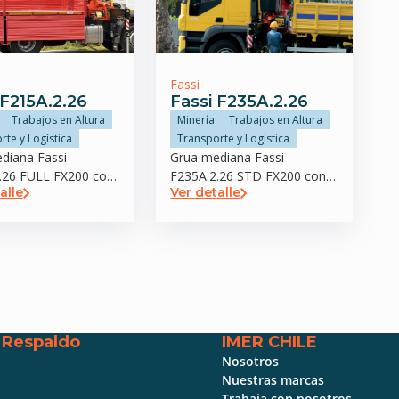
Fassi
 F215A.2.26
Fassi F235A.2.26
Trabajos en Altura
Minería
Trabajos en Altura
rte y Logística
Transporte y Logística
diana Fassi
Grua mediana Fassi
.26 FULL FX200 con
F235A.2.26 STD FX200 con
alle
Ver detalle
zador trasero
estabilizador trasero
y Respaldo
IMER CHILE
Nosotros
Nuestras marcas
Trabaja con nosotros