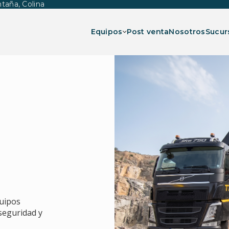
taña, Colina
Equipos
Post venta
Nosotros
Sucur
Show submenu for Equi
quipos
 seguridad y