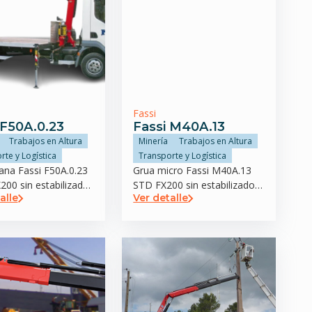
Fassi
 F50A.0.23
Fassi M40A.13
Trabajos en Altura
Minería
Trabajos en Altura
rte y Logística
Transporte y Logística
iana Fassi F50A.0.23
Grua micro Fassi M40A.13
00 sin estabilizador
STD FX200 sin estabilizador
alle
Ver detalle
trasero