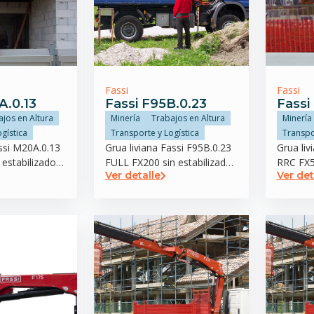
Fassi
Fassi
A.0.13
Fassi F95B.0.23
Fassi
ajos en Altura
Minería
Trabajos en Altura
Minería
gística
Transporte y Logística
Transpo
ssi M20A.0.13
Grua liviana Fassi F95B.0.23
Grua liv
estabilizador
FULL FX200 sin estabilizador
RRC FX5
Ver detalle
Ver det
trasero
trasero