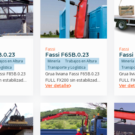
Fassi
Fassi
B.0.23
Fassi F65B.0.23
Fassi
ajos en Altura
Minería
Trabajos en Altura
Minería
gística
Transporte y Logística
Transpo
assi F85B.0.23
Grua liviana Fassi F65B.0.23
Grua liv
 estabilizador
FULL FX200 sin estabilizador
FULL FX2
Ver detalle
Ver det
trasero
trasero