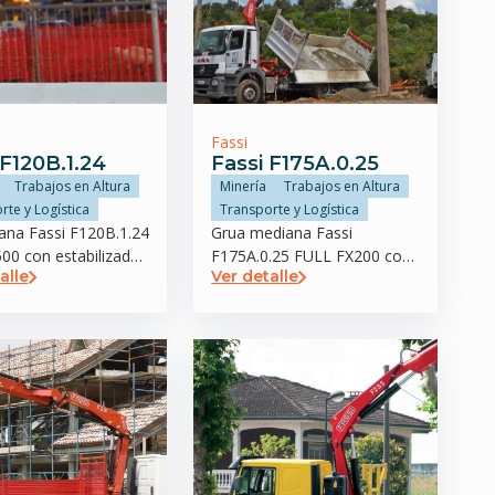
Fassi
 F120B.1.24
Fassi F175A.0.25
Trabajos en Altura
Minería
Trabajos en Altura
rte y Logística
Transporte y Logística
iana Fassi F120B.1.24
Grua mediana Fassi
00 con estabilizador
F175A.0.25 FULL FX200 con
alle
Ver detalle
estabilizador trasero