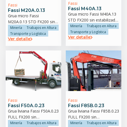
Fassi
Fassi
Fassi M40A.13
Fassi M20A.0.13
Grua micro Fassi M40A.13
Grua micro Fassi
STD FX200 sin estabilizador
M20A.0.13 STD FX200 sin
trasero
Minería
Trabajos en Altura
estabilizador trasero
Minería
Trabajos en Altura
Transporte y Logística
Transporte y Logística
Ver detalle
Ver detalle
Fassi
Fassi
Fassi F50A.0.23
Fassi F85B.0.23
Grua liviana Fassi F50A.0.23
Grua liviana Fassi F85B.0.23
FULL FX200 sin
FULL FX200 sin
estabilizador trasero
estabilizador trasero
Minería
Trabajos en Altura
Minería
Trabajos en Altura