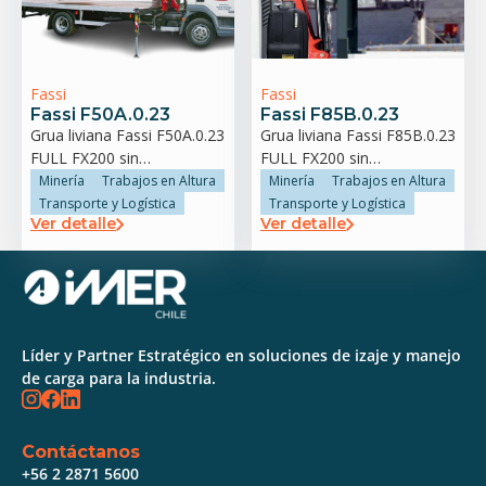
Fassi
Fassi
Fassi F50A.0.23
Fassi F85B.0.23
Grua liviana Fassi F50A.0.23
Grua liviana Fassi F85B.0.23
FULL FX200 sin
FULL FX200 sin
estabilizador trasero
estabilizador trasero
Minería
Trabajos en Altura
Minería
Trabajos en Altura
Transporte y Logística
Transporte y Logística
Ver detalle
Ver detalle
Líder y Partner Estratégico en soluciones de izaje y manejo
de carga para la industria.
Contáctanos
+56 2 2871 5600