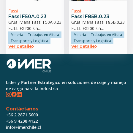
Fassi
Fassi
Fassi F50A.0.23
Fassi F85B.0.23
Grua liviana Fassi F50A.0.23
Grua liviana Fassi F85B.0.23
FULL FX200 sin
FULL FX200 sin
estabilizador trasero
estabilizador trasero
Minería
Trabajos en Altura
Minería
Trabajos en Altura
Transporte y Logística
Transporte y Logística
Ver detalle
Ver detalle
Líder y Partner Estratégico en soluciones de izaje y manejo
de carga para la industria.
Contáctanos
+56 2 2871 5600
+56 9 4238 4122
info@imerchile.cl