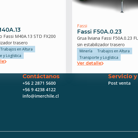
Fassi
M40A.13
Fassi F50A.0.23
ro Fassi M40A.13 STD FX200
Grua liviana Fassi F50A.0.23 
lizador trasero
sin estabilizador trasero
Trabajos en Altura
Minería
Trabajos en Altura
e y Logística
Transporte y Logística
le
Ver detalle
Contáctanos
Servicio 
+56 2 2871 5600
Post venta
+56 9 4238 4122
info@imerchile.cl