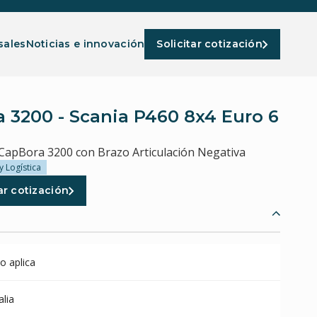
sales
Noticias e innovación
Solicitar cotización
pos
 3200 - Scania P460 8x4 Euro 6
 CapBora 3200 con Brazo Articulación Negativa
y Logística
ar cotización
o aplica
alia