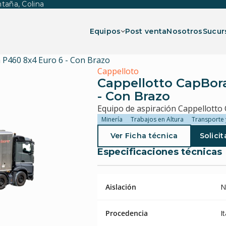
taña, Colina
Equipos
Post venta
Nosotros
Sucur
Show submenu for Equi
 P460 8x4 Euro 6 - Con Brazo
Cappelloto
Cappellotto CapBora
- Con Brazo
Equipo de aspiración Cappellotto
Minería
Trabajos en Altura
Transporte 
Ver Ficha técnica
Solicit
Especificaciones técnicas
Aislación
N
Procedencia
It