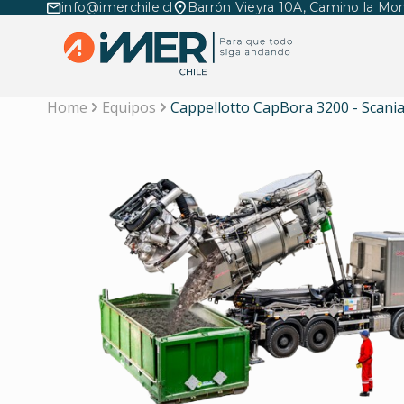
info@imerchile.cl
Barrón Vieyra 10A, Camino la Mon
Home
Equipos
Cappellotto CapBora 3200 - Scania